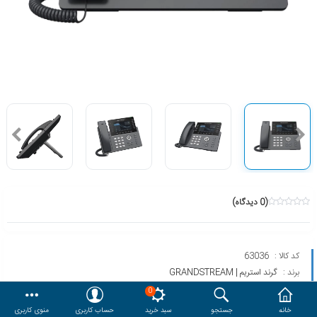
هدایا و ست مدیریتی
وایت برد و تابلو اعلانات
مقایسه
محصولات مورد علاقه
دسترسی کاربری
حساب کاربری
(0 دیدگاه)
کد کالا :
63036
برند :
گرند استریم | GRANDSTREAM
مدل :
GRP2650
0
خانه
جستجو
سبد خرید
حساب کاربری
منوی کاربری