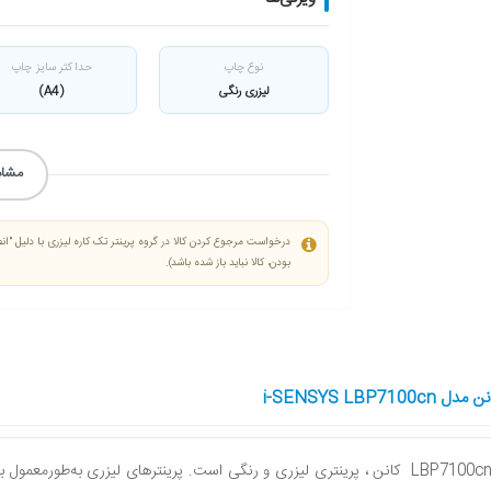
نوع چاپ
حداکثر سایز چاپ
لیزری رنگی
(A4)
مشاه
درخواست مرجوع کردن کالا در گروه پرینتر تک کاره لیزری با دلیل "ان
بودن، کالا نباید باز شده باشد).
i-SENSYS LBP7
پرینتر تک کاره لیزری LBP7100cn کانن ، پرینتری لیزری و رنگی است. پرینترهای لیزری