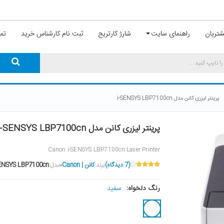
تریان
راهنمای سایت
شارژ کارتریج
ثبت نام کارشناس خرید
تما
پرینتر لیزری کانن مدل i-SENSYS LBP7100cn
پرینتر لیزری کانن مدل I-SENSYS LBP7100cn
Canon i-SENSYS LBP7100cn Laser Printer
(7 دیدگاه)
برند:
کانن | Canon
مدل:
SENSYS LBP7100cn
سفید
رنگ دلخواه: