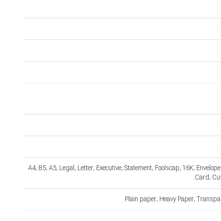
A4, B5, A5, Legal, Letter, Executive, Statement, Foolscap, 16K, Envel
Card, Cu
Plain paper, Heavy Paper, Transpar