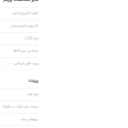
کارکرد کارتریج یا تونر :
کارتریج یا تونرمصرفی :
نوع LCD :
شبکه بی سیم wi-fi :
پورت های ارتباطی :
پرینت
نوع چاپ :
سرعت چاپ (برگ در دقیقه) :
رزولوشن چاپ :