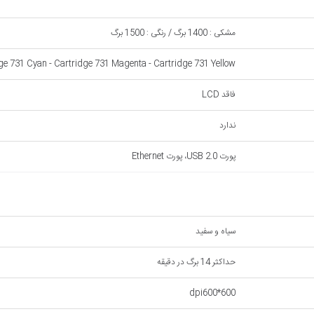
مشکی : 1400 برگ / رنگی : 1500 برگ
dge 731 Cyan - Cartridge 731 Magenta - Cartridge 731 Yellow
فاقد LCD
ندارد
پورت USB 2.0، پورت Ethernet
سیاه و سفید
حداکثر 14 برگ در دقیقه
dpi600*600