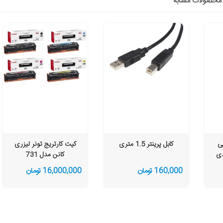
محصولات مشابه
رمی A4 کپی
کابل پرینتر 1.5 متری
کیت کارتریج تونر لیزری
کانن مدل 731
160,000 تومان
16,000,000 تومان