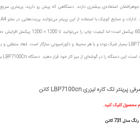
وهرافشان استفاده‌ی بیشتری دارند. دستگاهی که پیش رو دارید، پرینتری سریع 
ک
لیزری برابر با 600 × 600 پیکسل اس
طراحی ظاهری LBP7100Cn بسیار شیک بوده و با هر محیط و دکوراسیونی سازگار است. ابع
شرای
رینتر تک کاره لیزری LBP7100cn کانن
ام محصول کلیک کنید.