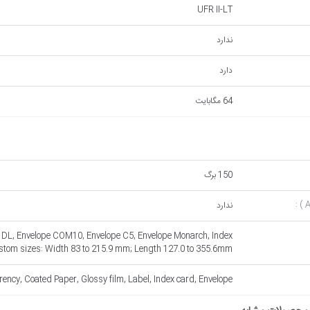
UFR II-LT
ندارد
دارد
64 مگابايت
150 برگ
ندارد
ope DL, Envelope COM10, Envelope C5, Envelope Monarch, Index
stom sizes: Width 83 to 215.9 mm; Length 127.0 to 355.6mm.
ency, Coated Paper, Glossy film, Label, Index card, Envelope