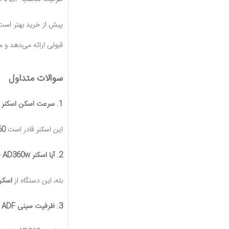
پیش از خرید بهتر است
قبولی ارائه می‌دهد و م
سوالات متداول
1. سرعت اسکن اسکنر Avision AD360w چقدر است؟
این اسکنر قادر است
60 برگ در دقیقه در حالت یک‌رو و 120 تصویر در 
2. آیا اسکنر AD360w قابلیت اسکن دورو دارد؟
بله، این دستگاه از
اسکن ا
3. ظرفیت سینی ADF این اسکنر چقدر است؟