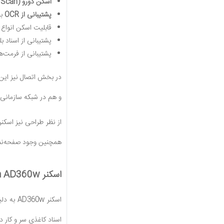
اسکن دورو (Duplex Scan)
پشتیبانی از OCR
بر
قابلیت اسکن انواع
پشتیبانی از اسناد ب
پشتیبانی از فرمت
در بخش اتصال نیز این ا
و هم در شبکه سازمانی ب
از نظر طراحی نیز اسکنر AD360w دارای بدنه‌ای جمع‌وجور با اب
همچنین وجود صفحه‌نما
اسکنر Avision AD360w برای چه کسانی مناسب است؟
اسکنر w
اسناد کاغذی سر و کار دا