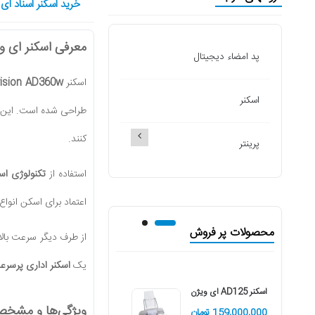
خرید اسکنر اسناد ای ویژ
معرفی اسکنر ای ویژن 
پد امضاء دیجیتال
اسکنر
ision AD360w
اسکنر
طراحی شده است. این دست
کنند.
پرینتر
استفاده از
تکنولوژی اسکن
اعتماد برای اسکن انواع
محصولات پر فروش
از طرف دیگر سرعت بالا 
یک
اسکنر اداری پرسرع
اسکنر AD125 ای ویژن
اسکنر LiDE220 کانن
ویژگی‌ها و مشخصات فنی ا
159,000,000 تومان