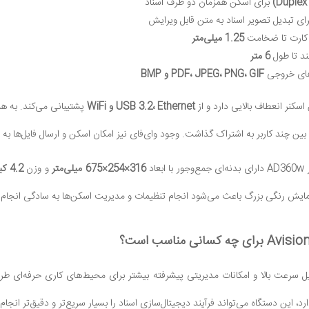
برای اسکن همزمان دو طرف اسناد
ای تبدیل تصویر اسناد به متن قابل ویرایش
 کارت تا ضخامت
1.25 میلی‌متر
لند تا طول
6 متر
‌های خروجی
PDF، JPEG، PNG، GIF و BMP
سکنر انعطاف بالایی دارد و از
USB 3.2، Ethernet و WiFi
پشتیبانی می‌کند. به ه
ین چند کاربر به اشتراک گذاشت. وجود وای‌فای نیز امکان اسکن و ارسال فایل‌ها به لپ
عاد
316×254×675 میلی‌متر
و وزن
4.2 کیلوگرم
یش رنگی بزرگ باعث می‌شود انجام تنظیمات و مدیریت اسکن‌ها به سادگی انجام 
AD360 به دلیل سرعت بالا و امکانات مدیریتی پیشرفته بیشتر برای محیط‌های کاری حرفه
رد، این دستگاه می‌تواند فرآیند دیجیتال‌سازی اسناد را بسیار سریع‌تر و دقیق‌تر انجام