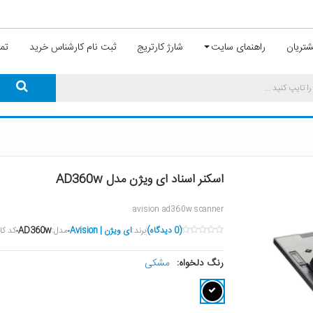
تریان
راهنمای سایت
شارژ کارتریج
ثبت نام کارشناس خرید
تما
اسکنر اسناد ای ویژن مدل AD360w
avision ad360w scanner
(0 دیدگاه)
برند:
ای ویژن | Avision
مدل:
AD360w
کد کال
مشکی
رنگ دلخواه: