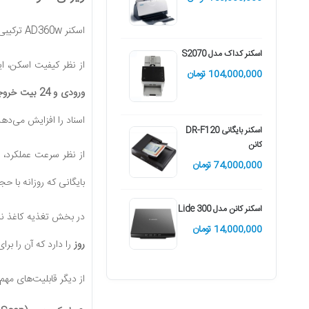
22,500,000 تومان
اسکنر AD360w ترکیبی از سرعت، دقت و امکانات مدیریتی است که باعث می‌شود در میان اسکنرهای اداری عملکرد بسیار خوبی داشته باشد.
اسکنر کداک مدل I2820
اسکنر کداک مدل S2070
از نظر کیفیت اسکن، ا
149,050,000 تومان
104,000,000 تومان
ورودی و 24 بیت خروجی در حالت رنگی
اسناد را افزایش می‌دهد
اسکنر بایگانی DR-F120
کانن
از نظر سرعت عملکرد، 
74,000,000 تومان
بایگانی که روزانه با حج
اسکنر کانن مدل Lide 300
در بخش تغذیه کاغذ نی
14,000,000 تومان
روز
را دارد که آن را برا
از دیگر قابلیت‌های مهم 