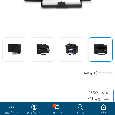
هدایا و ست مدیریتی
وایت برد و تابلو اعلانات
مقایسه
محصولات مورد علاقه
دسترسی کاربری
حساب کاربری
(0 دیدگاه)
کد کالا :
63209
برند :
اچ پی | HP
مدل :
M128FW
0
خانه
جستجو
سبد خرید
حساب کاربری
منوی کاربری