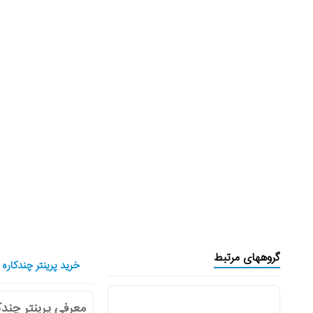
گروههای مرتبط
خرید پرینتر چندکاره جوهر
معرفی پرینتر چندکاره coTank L3556