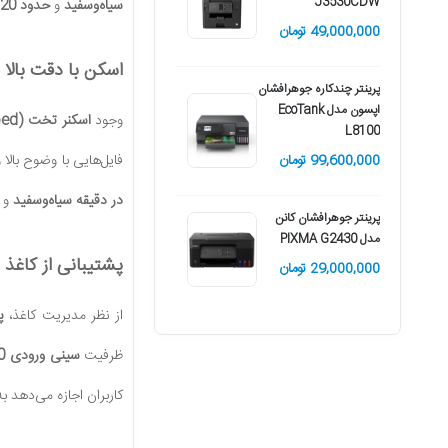
J3530CDW
سیاه‌وسفید
و
حدود 20 برگ در دقیقه چاپ رنگی
11,500,000 تومان
49,000,000 تومان
اسکن با دقت بالا 
پرینتر چندکاره جوهرافشان
اپسون مدل EcoTank
وجود
اسکنر تخت (Flatbed)
L8100
فایل‌هایی با وضوح بال
99,600,000 تومان
در دقیقه سیاه‌وسفید
و
پرینتر جوهرافشان کانن
مدل PIXMA G2430
پشتیبانی از کاغذ 
29,000,000 تومان
از نظر مدیریت کاغذ،
پری
ظرفیت
سینی ورودی 100 برگ
کاربران اجازه می‌دهد ب