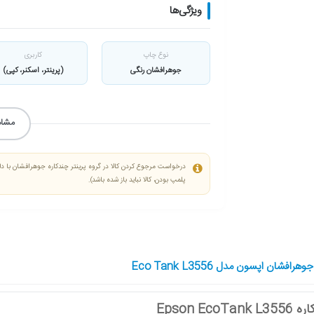
ویژگی‌ها
نوع چاپ
کاربری
جوهرافشان رنگی
(پرینتر، اسکنر، کپی)
مشاه
درخواست مرجوع کردن کالا در گروه پرینتر چندکاره جوهرافشان با دلیل
پلمپ بودن، کالا نباید باز شده باشد).
افشان اپسون مدل Eco Tank L3556
Epson E