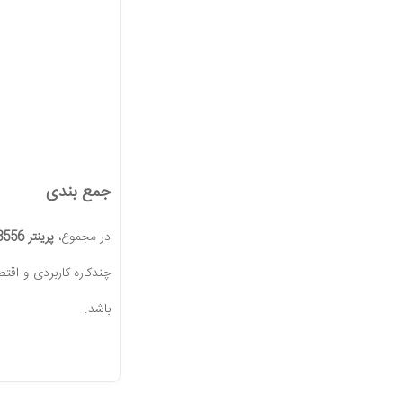
جمع بندی
در مجموع،
پرینتر Epson EcoTank L3556
چندکاره کاربردی و اق
باشد.