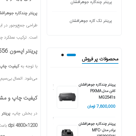
پرینتر چندکاره جوهرافشان
پرینتر چندکاره جوهرافشان EcoTank L3556
پرینتر تک کاره جوهرافشان
طراحی جمع‌وجور در اب
است. ترکیب عملکرد چندکا
پرینتر اپسون Eco Tank L3556 برای چه کسانی مناسب است؟
محصولات پر فروش
با توجه به
کیفیت چاپ ب
می‌شود. اتصال بی‌سیم و
پرینتر چندکاره جوهرافشان
پرینتر چندکاره جوهرافشان
کانن مدل PIXMA
کانن مدل Pixma G4470
کیفیت چاپ و مش
MG2541s
52,000,000 تومان
7,800,000 تومان
در بخش چاپ،
پرینتر Epson L3556
پرینتر چند کاره
پرینتر چندکاره جوهرافشان
جوهرافشان کانن مدل
1200×4800 dpi
باعث 
برادر مدل MFC-
PIXMA MG2546s