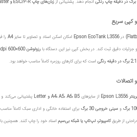
انجام دهد. پشتیبانی از
زبان‌های چاپ ESC/P‑R و ESC/P Raster
و کپی سریع
در
Epson EcoTank L3556
امکان اسکن اسناد و تصاویر تا سایز
A4
را فر
ا و جزئیات دقیق ثبت کند. در بخش کپی نیز این دستگاه با
رزولوشن 600×600 dpi
ا
2.1 برگ در دقیقه رنگی
است که برای کارهای روزمره کاملاً مناسب خواهد بود.
و اتصالات
نتر Epson L3556
از سایزهای
A4، A5، A6، B5 و Letter
پشتیبانی می‌کند و 
و
سینی خروجی 30 برگ
برای استفاده خانگی و اداری سبک کاملاً مناسب 
ه‌راحتی از طریق
کامپیوتر، لپ‌تاپ یا شبکه بی‌سیم
اسناد خود را چاپ کنند. همچنین با