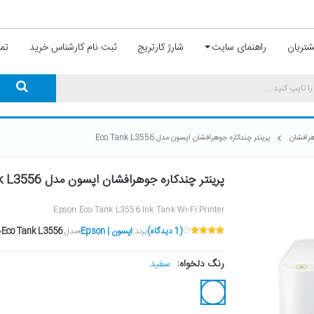
تریان
راهنمای سایت
شارژ کارتریج
ثبت نام کارشناس خرید
تما
هرافشان
پرینتر چندکاره جوهرافشان اپسون مدل Eco Tank L3556
پرینتر چندکاره جوهرافشان اپسون مدل Eco Tank L3556
Epson Eco Tank L3556 Ink Tank Wi-Fi Printer
(1 دیدگاه)
برند:
اپسون | Epson
مدل:
Eco Tank L3556
سفید
رنگ دلخواه: