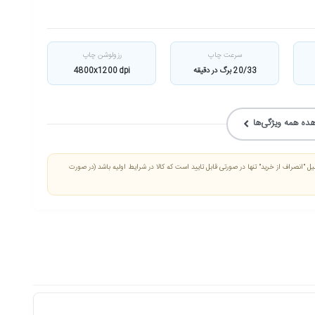
سرعت چاپ
رزولوشن چاپ
20/33 برگ در دقیقه
4800x1200 dpi
ده همه ویژگی‌ها
 "انصراف از خرید" تنها در صورتی قابل تایید است که کالا در شرایط اولیه باشد (در صورت