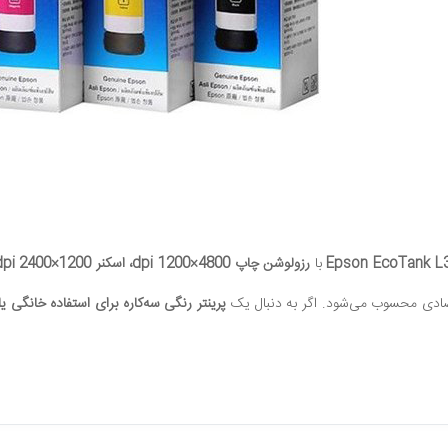
با
رزولوشن چاپ 4800×1200 dpi، اسکنر 1200×2400 dpi، قابلیت کپی، اتصال Wi‑Fi و USB و پشتیبانی از انواع کاغذ
تصادی محسوب می‌شود. اگر به دنبال یک
پرینتر رنگی سه‌کاره برای استفاده خانگی ی