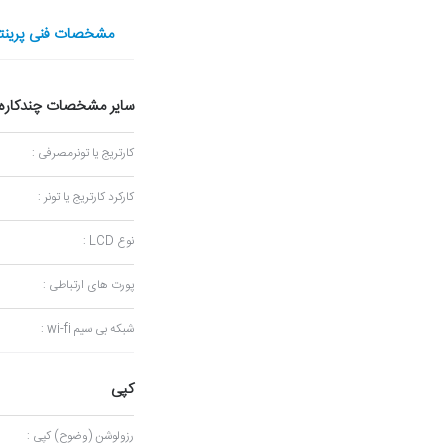
مشخصات فنی پرینتر چندک
سایر مشخصات چندکاره
کارتریج یا تونرمصرفی :
کارکرد کارتریج یا تونر :
نوع LCD :
پورت های ارتباطی :
شبکه بی سیم wi-fi :
کپی
رزولوشن (وضوح) کپی :