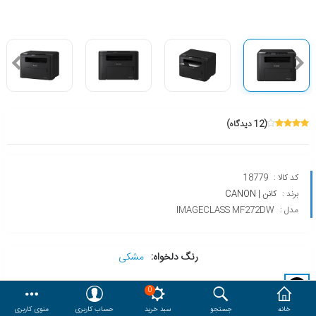
هدایا و ست مدیریتی
وایت برد و تابلو اعلانات
مقایسه
محصولات مورد علاقه
(12 دیدگاه)
دسترسی کاربری
حساب کاربری
کد کالا :
18779
برند :
کانن | CANON
مدل :
IMAGECLASS MF272DW
رنگ دلخواه:
مشکی
0
خانه
جستجو
سبد خرید
حساب کاربری
منوی کاربری