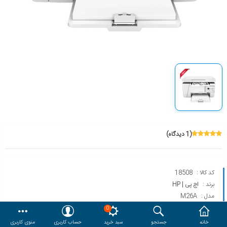
هدایا و ست مدیریتی
وایت برد و تابلو اعلانات
مقایسه
محصولات مورد علاقه
دسترسی کاربری
حساب کاربری
(1 دیدگاه)
کد کالا :
18508
برند :
اچ پی | HP
مدل :
M26A
0
خانه
جستجو
سبد خرید
حساب کاربری
منوی کاربری