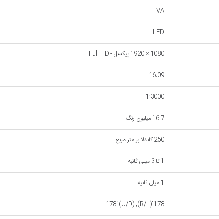
VA
LED
1080 × 1920 پیکسل - Full HD
16:09
1:3000
16.7 میلیون رنگ
250 کاندلا بر متر مربع
1 تا 3 میلی‌ ثانیه
1 میلی ثانیه
178˚(R/L), 178˚(U/D)