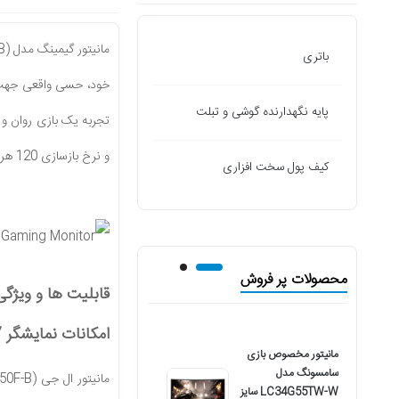
باتری
خود، حسی واقعی جهت تج
پایه نگهدارنده گوشی و تبلت
و نرخ بازسازی 120 هرتزی، دو مقوله سرعت و کیفیت را برای گیمر تضمین می کند.
کیف پول سخت افزاری
محصولات پر فروش
قابلیت ها و ویژگی
امکانات نمایشگر 27 اینچی (LG 27GQ50F-B) در یک نگاه؛
مانیتور مخصوص بازی
مانيتور ال جي مدل
سامسونگ مدل
29WK600-W سايز ٢٩
LC34G55TW-W سایز
اينچ