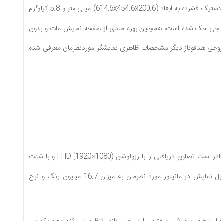
اداری و عمومی مورد استفاده قرار گیرد، این نمایشگر 27 اینچی از ساختاری مقاوم در قالب بدنه از جنس پلاستیک فشرده به ابعاد (614.6x454.6x200.6) میلی متر و 5.8 کیلوگرم
ی باشد که در قسمت زیرین آن لوگوی ال جی حک شده است، همچنین بهره مندی از صفحه نمایش مات و بدون
 پورت های ارتباطی در قالب دو درگاه (HDMI)، یک درگاه (Display Port) و یک خروجی هدفوناز دیگر مشخصات ظاهری نمایشگر موردنظرمان معرفی شده
ادر است تصاویر دریافتی را با رزولوشن FHD (
1920×1080
) و با شدت
روشنایی 250 کاندلا بر متر مربع و نسبت تصویر (16:9) به نمایش بگذارد، از سوی دیگر تعداد رنگ قابل نمایش در مانیتور مورد نظرمان به میزان 16.7 میلیون رنگ و نرخ