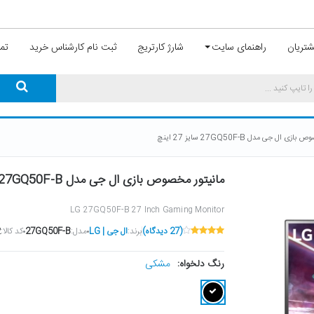
تریان
راهنمای سایت
شارژ کارتریج
ثبت نام کارشناس خرید
تما
ی ال جی مدل 27GQ50F-B سایز 27 اینچ
مانیتور مخصوص بازی ال جی مدل 27GQ50F-B سایز 27 اینچ
LG 27GQ50F-B 27 Inch Gaming Monitor
(27 دیدگاه)
برند:
ال جی | LG
مدل:
27GQ50F-B
کد کالا:
2
مشکی
رنگ دلخواه: