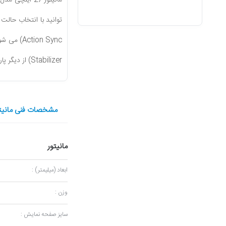
مانیتور 27 اینچی مدل (
توانید با انتخاب حالت های (FPS)، (Gamer) و (RTS)، تنظیمات را برای یک تجربه سفارشی بهینه سازی کنید، ویژگی دوم مربوط 
Action Sync
) می شود
Stabilizer
) از دیگر پ
مشخصات فنی مانیتور مخصوص 
مانیتور
ابعاد (میلیمتر) :
وزن :
سایز صفحه نمایش :