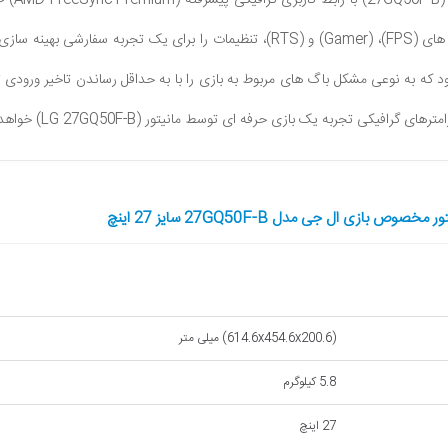
27GQ50F-B
) با 
به تکنولوژی (DAC) یا در اصطلاح (
 که به نوعی مشکل باگ های مربوط به بازی را با به حداقل رساندن تاخیر ورودی
ارامترهای گرافیکی تجربه یک بازی حرفه ای توسط مانیتور (
LG 27GQ50F-B
) خواهد 
بازی ال جی مدل 27GQ50F-B سایز 27 اینچ
(614.6x454.6x200.6) میلی متر
5.8 کیلوگرم
27 اینچ