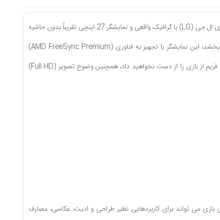
مانیتور گیمینگ مدل (27GQ50F-B) عرضه شده برای اولین بار در سال 2021 توسط کمپانی نام آشنا و کره ای ال جی (LG) با گرافیک واقعی و نمایشگر 27 اینچی تقریباً بدون حاشیه
خشد، این نمایشگر با تجهیز به فناوری (
AMD FreeSync
Premium)
تجربه یک بازی روان و بدون لگ یا پرش تصویر را در حین بازی به همراه خواهد داشت، بطوریکه هرگز یک فریم از بازی را از دست نخواهید داد، همچنین وضوح تصویر (Full HD)
رآیی مخصوص بازی می تواند برای کاربردهایی نظیر طراحی و ادیت، عکاسی، مصارف