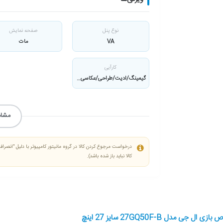
نوع پنل
صفحه نمایش
VA
مات
کارآیی
گیمینگ/ادیت/طراحی/عکاسی/حرفه ای
مشاه
درخواست مرجوع کردن کالا در گروه مانیتور کامپیوتر با دلیل "انصراف
کالا نباید باز شده باشد).
ی مدل 27GQ50F-B سایز 27 اینچ