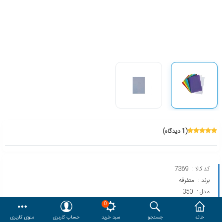
هدایا و ست مدیریتی
وایت برد و تابلو اعلانات
مقایسه
محصولات مورد علاقه
دسترسی کاربری
حساب کاربری
(1 دیدگاه)
کد کالا :
7369
برند :
متفرقه
مدل :
350
0
خانه
جستجو
سبد خرید
حساب کاربری
منوی کاربری