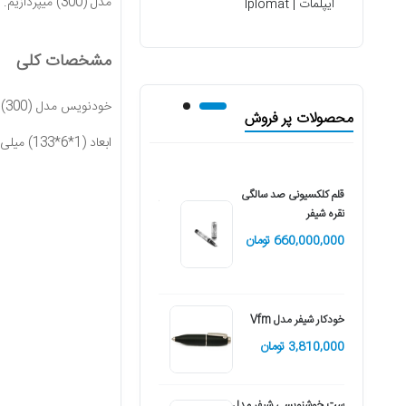
مدل (300) میپردازیم.
ایپلمات | Iplomat
مشخصات کلی
خو
محصولات پر فروش
ابعاد (1*6*133) میلی متر متر و تنها با 43 گرم وزن بسیار خوش دست و زیبا طراحی شده و بطور کلی دارای ویژگی های زیر می باشد:
قلم کلکسیونی صد سالگی
خودنویس شیفر مدل Icon
نقره شیفر
17,200,000 تومان
660,000,000 تومان
روان نویس شیفر مدل
Icon
خودکار شیفر مدل Vfm
16,500,000 تومان
3,810,000 تومان
ست خوشنویسی شیفر مدل