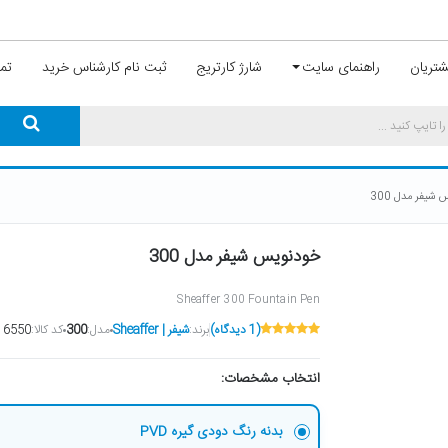
تریان
راهنمای سایت
شارژ کارتریج
ثبت نام کارشناس خرید
تما
شیفر مدل 300
خودنویس شیفر مدل 300
Sheaffer 300 Fountain Pen
(1 دیدگاه)
برند:
شیفر | Sheaffer
مدل:
300
کد کالا:
6550
انتخاب مشخصات:
بدنه رنگ دودی گیره PVD