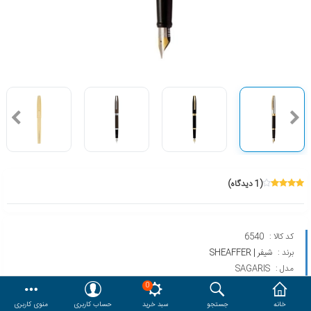
هدایا و ست مدیریتی
وایت برد و تابلو اعلانات
مقایسه
محصولات مورد علاقه
دسترسی کاربری
حساب کاربری
(1 دیدگاه)
کد کالا :
6540
برند :
شیفر | SHEAFFER
مدل :
SAGARIS
0
خانه
جستجو
سبد خرید
حساب کاربری
منوی کاربری