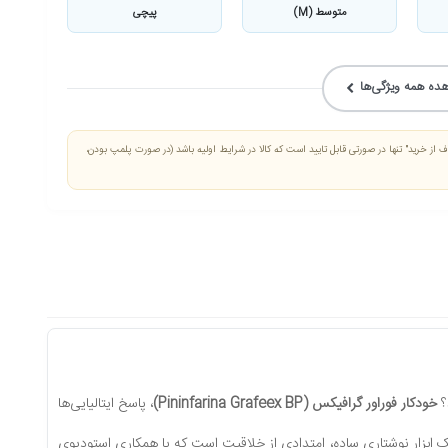
متوسط (M)
پیچی
ده همه ویژگی‌ها
الا در گروه فوراور | Forever با دلیل "انصراف از خرید" تنها در صورتی قابل تایید است که کالا در شرایط اولیه باشد (در صورت پلمپ بودن،
؟
خودکار فوراور گرافیکس (Pininfarina Grafeex BP)
، پاسخ ایتالیایی‌ها
یک ابزار نوشتاری ساده، امتدادی از خلاقیت است که با همکاری استودیوی