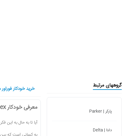
گروههای مرتبط
خرید خودکار فوراور مدل ex
معرفی خودکار Forever Grafeex؛ قلمی که امضای شما را متفاوت می‌کند
پارکر | Parker
آیا تا به حال به این فک
دلتا | Delta
به کسانی است که بین «ز