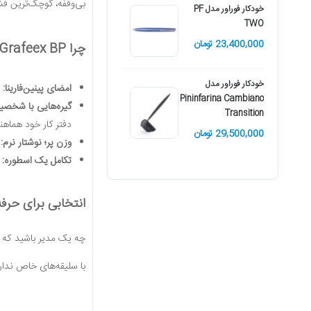
بی‌وقفه، کوچک‌ترین ف
27,900,000 تومان
خودکار فوراور مدل PF
TWO
23,400,000 تومان
چرا Grafeex BP محبوب دنیای نوشت‌افزار مدرن است؟
خودکار فوراور مدل
امضای پینین‌فارینا:
ط
Pininfarina Cambiano
گیره‌هایی با شخصی
Transition
دفتر کار خود هماهن
29,500,000 تومان
وزن پر؛ نوشتار نرم:
و
تکامل یک اسطوره:
موف
انتخابی برای حرفه
چه یک مدیر باشید که 
با سلیقه‌های خاص ندار