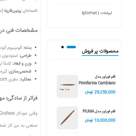
افسانه‌ای
پینین‌فارینا
(طر
ایپلمات | Iplomat
مشخصات فنی در 
بدنه:
آلومینیوم آنود
محصولات پر فروش
طراحی:
استودیوی Pininfarina ایتالیا
وزن و ابعاد:
کاملاً ارگون
شخصی‌سازی:
گیره‌ها
قلم فوراور مدل
قلم فوراور مدل
عملکرد:
مغزی Ballpoint با کیفیت بالا برای نوشتن سریع
PININFARINA
Pininfarina Cambiano
CAMBIANO با روکش
29,250,000 تومان
طلایی
فراتر از سادگی؛ مه
29,250,000 تومان
قلم فوراور مدل PIUMA
وقتی خودکار Grafeex را در دست می‌گیرید، اولین چیزی که حس می‌کنید، حس تعادل است. بدنه
10,000,000 تومان
خودنویس فوراور مدل PF
صنعتی به میز کار شما
TWO