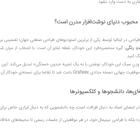
شاری به دست وارد نشود.
راحی در ایتالیا توسط یکی از برترین استودیوهای طراحی صنعتی جهان؛ تضمینی بر 
تِ رنگی:
گیره منحصر‌به‌فرد این خودکار، نقطه تمایز آن است. با انتخاب از میان 
گ کنید.
زنِ سبکِ این خودکار، نوشتن را به یک تجربه «بدون خستگی» تبدیل می‌کند. این ابز
قیت جهانی نسخه مدادی Grafeex باعث شد تا تقاضا برای نسخه‌ی خودکار آن اوج بگیرد؛ حالا همان اصالت، در قالبی سریع و ماندگار عرضه شده است.
‌ای‌ها، دانشجوها و کلکسیونرها
در امضای اسناد به دنبال ظرافت است، چه دانشجویی که به دنبال ابزاری خاص برا
د؛ بلکه با طراحی مینیمال خود، در هر موقعیتی از جلسات رسمی تا محیط‌های خلاقا