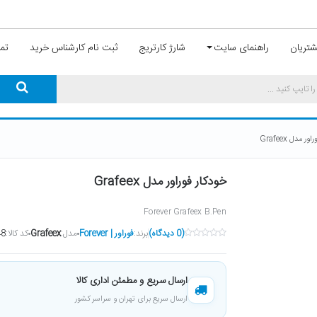
تریان
راهنمای سایت
شارژ کارتریج
ثبت نام کارشناس خرید
تما
ر مدل Grafeex
خودکار فوراور مدل Grafeex
Forever Grafeex B.Pen
(0 دیدگاه)
برند:
فوراور | Forever
مدل:
Grafeex
کد کالا:
48
ارسال سریع و مطمئن اداری کالا
ارسال سریع برای تهران و سراسر کشور