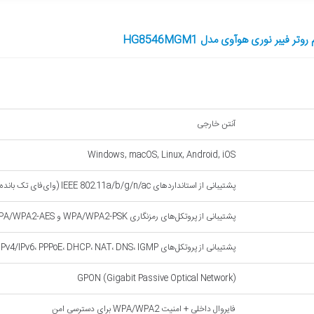
فیبر نوری هوآوی مدل HG8546MGM1
آنتن خارجی
Windows, macOS, Linux, Android, iOS
پشتیبانی از استانداردهای IEEE 802.11a/b/g/n/ac (وای‌فای تک بانده)
پشتیبانی از پروتکل‌های رمزنگاری WPA/WPA2-PSK و WPA/WPA2-AES به همراه فایروال داخلی
پشتیبانی از پروتکل‌های IPv4/IPv6، PPPoE، DHCP، NAT، DNS، IGMP و TR-069 برای مدیریت از راه دور
GPON (Gigabit Passive Optical Network)
فایروال داخلی + امنیت WPA/WPA2 برای دسترسی امن