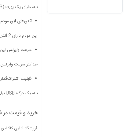
بله، دارای یک پورت POTS (FXS) است که امکان استفاده از سرویس تلفن اینترنتی را فراهم می‌کند.
آنتن‌های این مودم
این مودم دارای 2 آنتن خارجی با قدرت 5dBi است.
سرعت وایرلس این 
حداکثر سرعت وایرلس آن 300 مگابیت بر ثانیه در باند 2.4 گیگا
قابلیت اشتراک‌گذاری فای
بله، یک درگاه USB برای اشتراک‌گذاری فایل‌ها و دسترسی به محتوا در شبکه تعبیه شده است.
خرید و قیمت در فر