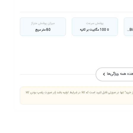
پوشش سرعت
میزان پوشش متراژ
2 عدد آنتن خارجی با قدرت 5dBi
تا 100 مگابيت بر ثانيه
80 متر مربع
ده همه ویژگی‌ها
خرید" تنها در صورتی قابل تایید است که کالا در شرایط اولیه باشد (در صورت پلمپ بودن، کالا