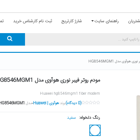
تریان
راهنمای سایت
شارژ کارتریج
ثبت نام کارشناس خرید
تما
وری هوآوی مدل HG8546MGM1
مودم روتر فیبر نوری هوآوی مدل HG8546MGM1
Huawei hg8546mgm1 fiber modem
(0 دیدگاه)
برند:
هوآوی | Huawei
مدل:
HG8546MGM1
سفید
رنگ دلخواه: