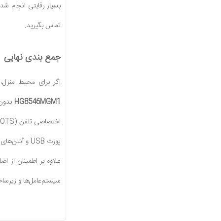
بسیار رقابتی انجام شده
تماس بگیرید.
جمع بندی نهایی
اگر برای محیط منزل، دفتر کار کوچک یا شرکت
HG8546MGM1
بدون 
پورت USB و آنتن‌های خارجی با قدرت 5dBi، این محصول را به یکی از محبوب‌ترین و به‌صرفه‌ترین گزینه‌های بازار شبکه تبدیل کرده است. با خرید این مودم از
علاوه بر اطمینان از ا
سیستم‌عامل‌ها و زیرسا