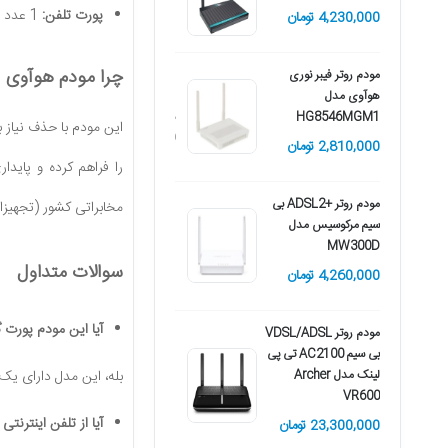
HG8245C
پورت تلفن:
1 عدد پورت POTS (FXS) برای برقراری ارتباطات صوتی و استفاده از خدمات تلفن اینترنتی (VoIP) بدون نیاز به دستگاه مجزا.
4,230,000 تومان
3,660,000 تومان
چرا مودم هوآوی HG8546MGM1 را انتخاب کنیم؟
مودم روتر فیبر نوری
هوآوی مدل
مودم روتر 4G LTE بی
HG8546MGM1
سیم دی لینک مدل DWR-
M920
2,810,000 تومان
را فراهم کرده و پایدا
7,360,000 تومان
مودم روتر +ADSL2 بی
مخابراتی کشور (تجهیزا
سیم مرکوسیس مدل
MW300D
سوالات متداول
4,260,000 تومان
آیا این مودم پورت گ
مودم روتر VDSL/ADSL
بی سیم AC2100 تی پی
لینک مدل Archer
بله، این مدل دارای یک پورت گیگابیت ات
VR600
آیا از تلفن اینترنتی (VoIP) پشتیبانی می‌کن
23,300,000 تومان