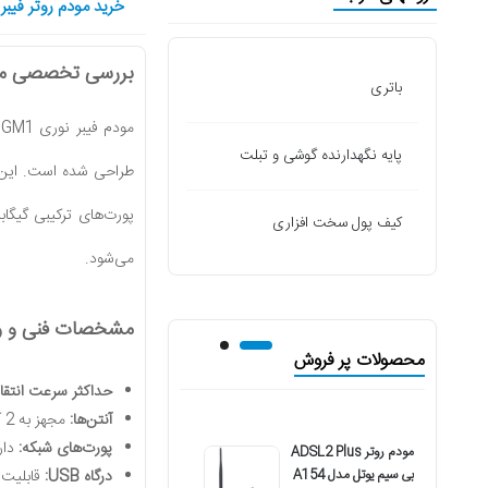
خرید مودم روتر فیبر نوری
بررسی تخصصی مودم فی
باتری
پایه نگهدارنده گوشی و تبلت
کیف پول سخت افزاری
می‌شود.
مشخصات فنی و وی
محصولات پر فروش
حداکثر سرعت انتقال
آنتن‌ها:
مجهز به 2 آنتن خارجی با قدرت 5dBi، که پوشش‌دهی گسترده و قابل اعتمادی را در محیط شما تضمین می‌کند.
پورت‌های شبکه:
دارای 4 پورت شبکه گیگابیتی (10/100/1000Mbps) جهت انتقال داده با 
مودم روتر ADSL2 Plus
مودم روتر فیبر نوری
بی سیم یوتل مدل A154
هوآوی مدل Echolife
درگاه USB:
قابلیت 