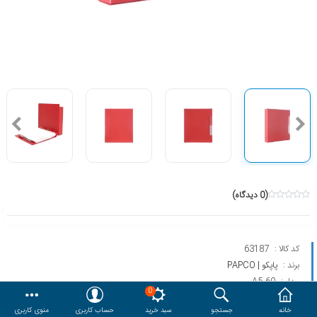
هدایا و ست مدیریتی
وایت برد و تابلو اعلانات
مقایسه
محصولات مورد علاقه
دسترسی کاربری
حساب کاربری
(0 دیدگاه)
کد کالا :
63187
برند :
پاپکو | PAPCO
مدل :
A5-60
0
خانه
جستجو
سبد خرید
حساب کاربری
منوی کاربری