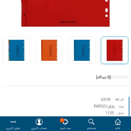
هدایا و ست مدیریتی
وایت برد و تابلو اعلانات
مقایسه
محصولات مورد علاقه
دسترسی کاربری
حساب کاربری
(0 دیدگاه)
کد کالا :
63181
برند :
پاپکو | PAPCO
مدل :
1105
0
خانه
جستجو
سبد خرید
حساب کاربری
منوی کاربری