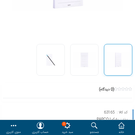
هدایا و ست مدیریتی
وایت برد و تابلو اعلانات
مقایسه
محصولات مورد علاقه
دسترسی کاربری
حساب کاربری
(0 دیدگاه)
کد کالا :
63165
برند :
پاپکو | PAPCO
0
مدل :
CB-011BC-SH
خانه
جستجو
سبد خرید
حساب کاربری
منوی کاربری