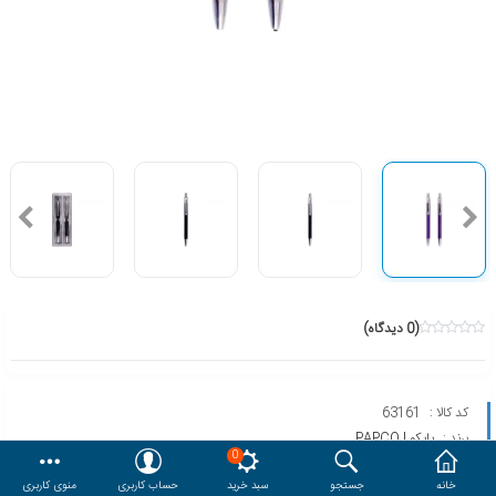
هدایا و ست مدیریتی
وایت برد و تابلو اعلانات
مقایسه
محصولات مورد علاقه
دسترسی کاربری
حساب کاربری
(0 دیدگاه)
کد کالا :
63161
برند :
پاپکو | PAPCO
0
مدل :
PX-006
خانه
جستجو
سبد خرید
حساب کاربری
منوی کاربری