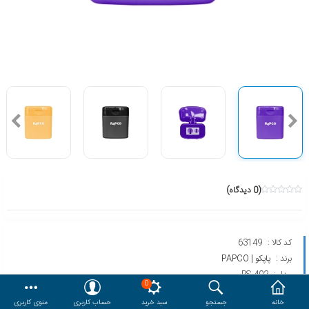
هدایا و ست مدیریتی
وایت برد و تابلو اعلانات
مقایسه
محصولات مورد علاقه
دسترسی کاربری
حساب کاربری
(0 دیدگاه)
کد کالا :
63149
برند :
پاپکو | PAPCO
مدل :
PS-402
0
خانه
جستجو
سبد خرید
حساب کاربری
منوی کاربری