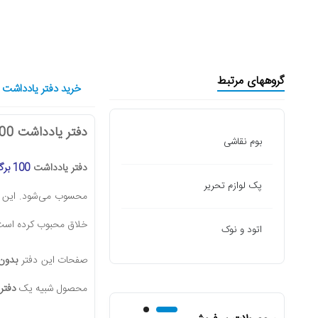
گروههای مرتبط
خرید دفتر یادداشت 100 برگ پاپکو کد NB-642BC
دفتر یادداشت 100 برگ پاپکو کد NB-642BC
بوم نقاشی
دفتر یادداشت
100 برگ
پک لوازم تحریر
محسوب می‌شود. این د
خلاق محبوب کرده است
اتود و نوک
صفحات این دفتر
بدون
محصول شبیه یک
دفتر