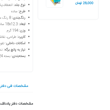
28,000 تومان
نوع جلد:
انعطاف‌پذی
طرح:
ساده
رنگ‌بندی:
8 رنگ متنوع متالیک
ابعاد:
18x12.3 سانتی‌متر
وزن:
194 گرم
کاربرد:
طراحی، نقاشی
امکانات داخلی:
تقوی
نیاز به پانچ برگه:
ندا
بسته‌بندی:
بسته 24 جلد / کارتن 72 جلد
مشخصات فنی دفتر یادداشت 100 برگ پ
مشخصات دفتر یادداش