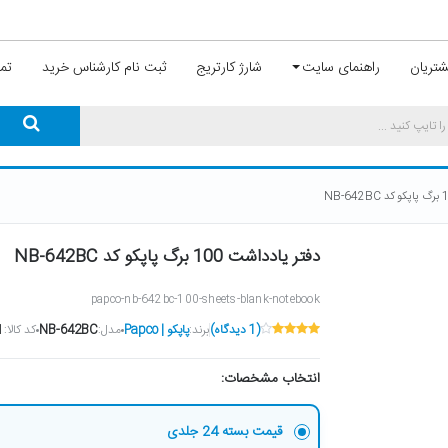
تریان
راهنمای سایت
شارژ کارتریج
ثبت نام کارشناس خرید
تما
دفتر یادداشت 100 برگ پاپکو کد NB-642BC
papco-nb-642bc-100-sheets-blank-notebook
(1 دیدگاه)
برند:
پاپکو | Papco
مدل:
NB-642BC
کد کالا:
1
انتخاب مشخصات:
قیمت بسته 24 جلدی