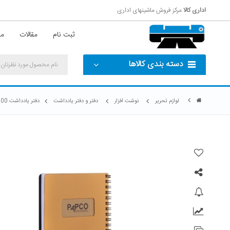
اداری کالا
مرکز فروش ماشینهای اداری
ثبت نام
مقالات
مش
دسته بندی کالاها
لوازم تحریر
نوشت افزار
دفتر و دفتر یادداشت
دفتر یادداشت 100 برگ پاپکو کد NB-642BC