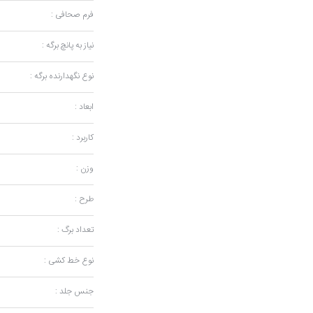
فرم صحافی :
نیاز به پانچ برگه :
نوع نگهدارنده برگه :
ابعاد :
کاربرد :
وزن :
طرح :
تعداد برگ :
نوع خط کشی :
جنس جلد :