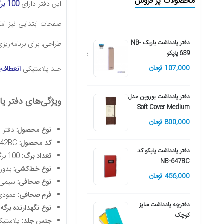
محصولات پر فروش
این دفتر دارای
100 برگ (200 صفحه)
صفحات ابتدایی نیز امک
دفتر یادداشت باریک NB-
دفتر A4 مات کد A4-635
طراحی، برای برنامه‌ریز
639 پاپکو
پاپکو
107,000 تومان
670,000 تومان
جلد پلاستیکی
انعطاف‌پ
دفتر یادداشت یوروپن مدل
دفتر یادداشت یوروپن مدل
ویژگی‌های دفتر یادداش
SOFTCOVER SLIM
Soft Cover Medium
800,000 تومان
495,000 تومان
نوع محصول:
دفتر 
کد محصول:
NB-642BC
دفتر یادداشت پاپکو کد
تعداد برگ:
100 برگ (200 صفحه)
NB-647BC
نوع خط‌کشی:
بدون
456,000 تومان
نوع صحافی:
سیمی (
فرم صحافی:
عمودی
دفترچه یادداشت سایز
نوع نگهدارنده برگه:
کوچک
جنس جلد:
پلاستیک