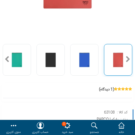
هدایا و ست مدیریتی
وایت برد و تابلو اعلانات
مقایسه
محصولات مورد علاقه
دسترسی کاربری
حساب کاربری
(1 دیدگاه)
کد کالا :
63108
برند :
پاپکو | PAPCO
0
مدل :
NB-610
خانه
جستجو
سبد خرید
حساب کاربری
منوی کاربری