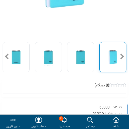
هدایا و ست مدیریتی
وایت برد و تابلو اعلانات
مقایسه
محصولات مورد علاقه
دسترسی کاربری
حساب کاربری
(0 دیدگاه)
کد کالا :
63088
برند :
پاپکو | PAPCO
0
مدل :
NB-616M
خانه
جستجو
سبد خرید
حساب کاربری
منوی کاربری