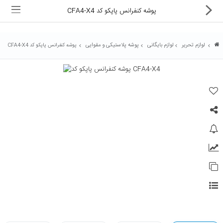
پوشه کنفرانس پاپکو کد CFA4-X4
لوازم تحریر
لوازم بایگانی
پوشه پلاستیکی و مقوایی
پوشه کنفرانس پاپکو کد CFA4-X4
ماشین های اداری
کالای دیجیتال
لوازم التحریر
کارتریج و تونر
تجهیزات فروشگاهی و بانکی
دستگاه صحافی و پرس
ماشین حساب