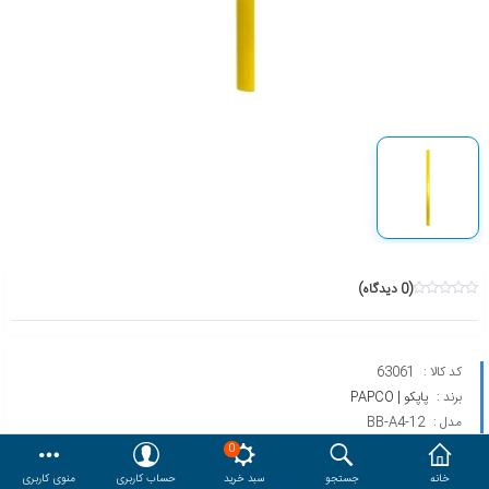
هدایا و ست مدیریتی
وایت برد و تابلو اعلانات
مقایسه
محصولات مورد علاقه
دسترسی کاربری
حساب کاربری
(0 دیدگاه)
کد کالا :
63061
برند :
پاپکو | PAPCO
مدل :
BB-A4-12
0
خانه
جستجو
سبد خرید
حساب کاربری
منوی کاربری