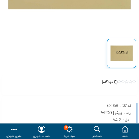
هدایا و ست مدیریتی
وایت برد و تابلو اعلانات
مقایسه
محصولات مورد علاقه
دسترسی کاربری
حساب کاربری
(0 دیدگاه)
کد کالا :
63058
برند :
پاپکو | PAPCO
مدل :
A4-2
0
خانه
جستجو
سبد خرید
حساب کاربری
منوی کاربری