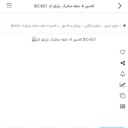
کلاسور 4 حلقه متالیک پاپکو کد BC-651
لوازم تحریر
لوازم بایگانی
زونکن و کلاسور
کلاسور 4 حلقه متالیک پاپکو کد BC-651
ماشین های اداری
کالای دیجیتال
لوازم التحریر
کارتریج و تونر
تجهیزات فروشگاهی و بانکی
دستگاه صحافی و پرس
ماشین حساب