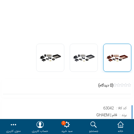
هدایا و ست مدیریتی
وایت برد و تابلو اعلانات
مقایسه
محصولات مورد علاقه
دسترسی کاربری
حساب کاربری
(0 دیدگاه)
کد کالا :
63042
برند :
قائم | GHAEM
مدل :
209
0
خانه
جستجو
سبد خرید
حساب کاربری
منوی کاربری