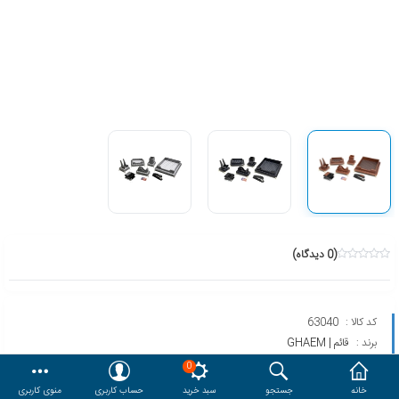
هدایا و ست مدیریتی
وایت برد و تابلو اعلانات
مقایسه
محصولات مورد علاقه
دسترسی کاربری
حساب کاربری
(0 دیدگاه)
کد کالا :
63040
برند :
قائم | GHAEM
مدل :
908P
0
خانه
جستجو
سبد خرید
حساب کاربری
منوی کاربری