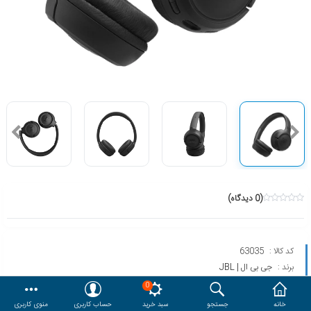
هدایا و ست مدیریتی
وایت برد و تابلو اعلانات
مقایسه
محصولات مورد علاقه
دسترسی کاربری
حساب کاربری
(0 دیدگاه)
کد کالا :
63035
برند :
جی بی ال | JBL
مدل :
TUNE 530BT
0
خانه
جستجو
سبد خرید
حساب کاربری
منوی کاربری