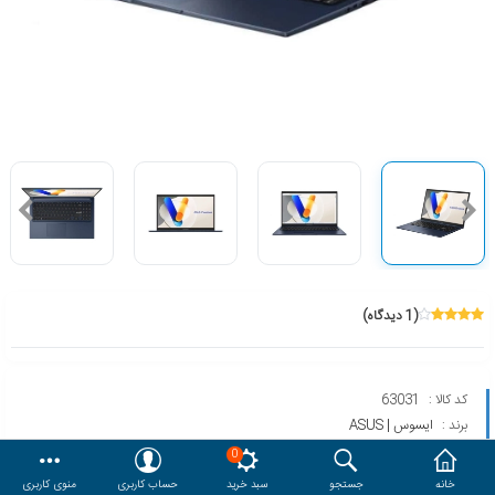
هدایا و ست مدیریتی
وایت برد و تابلو اعلانات
مقایسه
محصولات مورد علاقه
دسترسی کاربری
حساب کاربری
(1 دیدگاه)
کد کالا :
63031
برند :
ایسوس | ASUS
مدل :
VIVOBOOK 14 X1404VA CORE I3
0
خانه
جستجو
سبد خرید
حساب کاربری
منوی کاربری