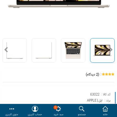
هدایا و ست مدیریتی
وایت برد و تابلو اعلانات
مقایسه
محصولات مورد علاقه
دسترسی کاربری
حساب کاربری
(2 دیدگاه)
کد کالا :
63022
برند :
اپل | APPLE
مدل :
MACBOOK AIR MC7W4 2022
0
خانه
جستجو
سبد خرید
حساب کاربری
منوی کاربری