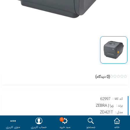
هدایا و ست مدیریتی
وایت برد و تابلو اعلانات
مقایسه
محصولات مورد علاقه
دسترسی کاربری
حساب کاربری
(0 دیدگاه)
کد کالا :
62997
برند :
زبرا | ZEBRA
مدل :
ZD421T
0
خانه
جستجو
سبد خرید
حساب کاربری
منوی کاربری