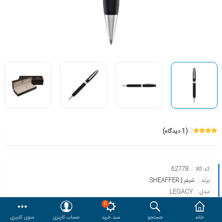
هدایا و ست مدیریتی
وایت برد و تابلو اعلانات
مقایسه
محصولات مورد علاقه
دسترسی کاربری
حساب کاربری
(1 دیدگاه)
کد کالا :
62778
برند :
شیفر | SHEAFFER
مدل :
LEGACY
0
خانه
جستجو
سبد خرید
حساب کاربری
منوی کاربری