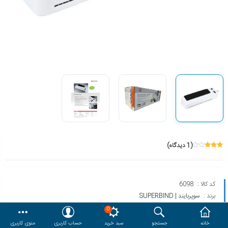
هدایا و ست مدیریتی
وایت برد و تابلو اعلانات
مقایسه
محصولات مورد علاقه
دسترسی کاربری
حساب کاربری
(1 دیدگاه)
کد کالا :
6098
برند :
سوپربایند | SUPERBIND
مدل :
OL300
0
خانه
جستجو
سبد خرید
حساب کاربری
منوی کاربری