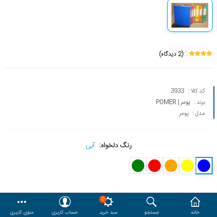
هدایا و ست مدیریتی
وایت برد و تابلو اعلانات
(2 دیدگاه)
مقایسه
محصولات مورد علاقه
کد کالا :
3933
دسترسی کاربری
حساب کاربری
برند :
پومر | POMER
مدل :
پومر
رنگ دلخواه:
آبی
0
گارانتی سلامت فیزیکی کالا
رایگان
خانه
جستجو
سبد خرید
حساب کاربری
منوی کاربری