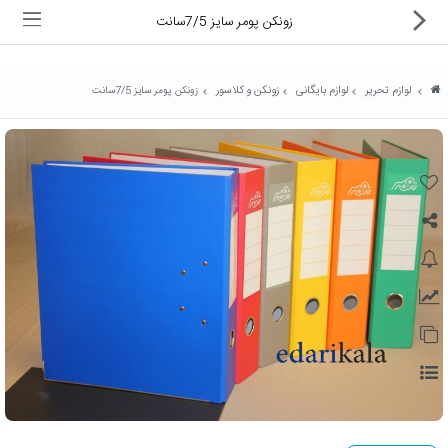
زونکن پومر سایز 7/5سانت
لوازم تحریر
لوازم بایگانی
زونکن و کلاسور
زونکن پومر سایز 7/5سانت
ماشین های اداری
کالای دیجیتال
لوازم التحریر
کارتریج و تونر
تجهیزات فروشگاهی و بانکی
دستگاه صحافی و پرس
ماشین حساب