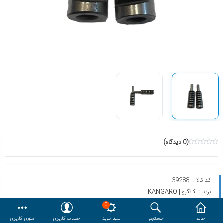
هدایا و ست مدیریتی
وایت برد و تابلو اعلانات
مقایسه
محصولات مورد علاقه
دسترسی کاربری
حساب کاربری
(0 دیدگاه)
کد کالا :
39288
برند :
کانگرو | KANGARO
مدل :
HDP-2150
0
خانه
جستجو
سبد خرید
حساب کاربری
منوی کاربری