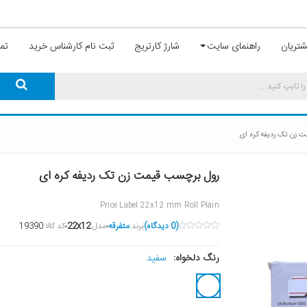
تریان
راهنمای سایت
شارژ کارتریج
ثبت نام کارشناس خرید
تما
 زن تک ردیفه کره ای
رول برچسب قیمت زن تک ردیفه کره ای
Price Label 22x12 mm Roll Plain
(0 دیدگاه)
برند:
متفرقه
مدل:
22x12
کد کالا:
19390
سفید
رنگ دلخواه: