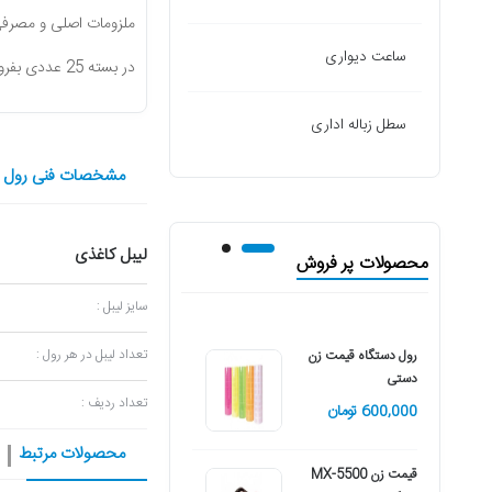
ساعت دیواری
در بسته 25 عددی بفروش میرسد.
سطل زباله اداری
مشخصات فنی رول ب
لیبل کاغذی
محصولات پر فروش
سایز لیبل :
تعداد لیبل در هر رول :
رول دستگاه قیمت زن
دستگاه قیمت زن کیوپا
دستی
مدل Pl8000
تعداد ردیف :
600,000 تومان
2,780,000 تومان
محصولات مرتبط
قیمت زن MX-5500
رول قیمت زن بلیتز دو