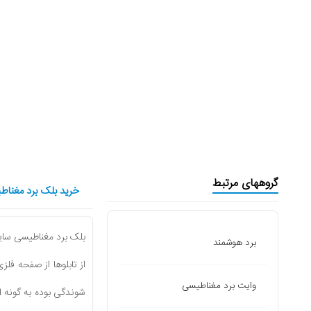
گروههای مرتبط
خرید بلک برد مغناطیسی
بلک برد مغناطیسی سایز (100x200) سانتی متر از تولیدات شرکت پارسیان 
برد هوشمند
از تابلوها از صفحه فلزى با ضخامت 0.6 میلی متر از نوع ورق فولاد روغن
وایت برد مغناطیسی
شوندگى بوده به گونه ا