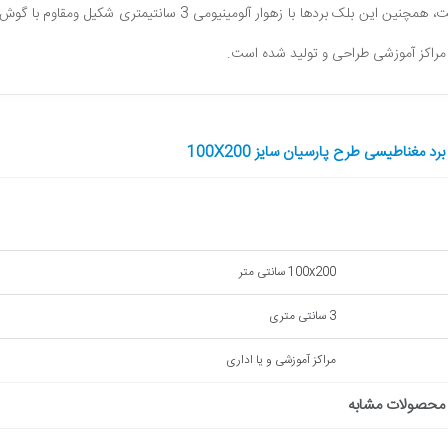
لک بردها با زهوار آلومينيومى 3 سانتيمترى شكيل ومقاوم با گوش هاى پلاستيكى و فلزى با قلابهاى آويز كشويى جهت نصب
مراكز آموزشى طراحی و تولید شده است.
غناطیسی طرح پارسیان سایز 100X200
100x200 سانتی متر
3 سانتی متری
مراکز آموزشی و یا اداری
محصولات مشابه