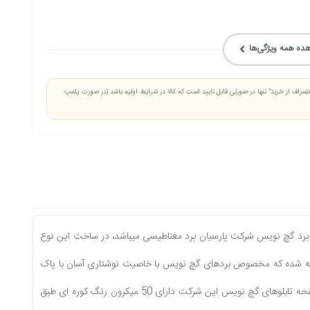
ده همه ویژگی‌ها
راف از خرید" تنها در صورتی قابل تایید است که کالا در شرایط اولیه باشد (در صورت پلمپ
 برد گچ نويس شركت پارسيان برد مغناطيسى ميباشد،
در ساخت اين نوع
مخصوص بردهاى گچ نويس با خاصيت نوشتارى آسان با پاک
نيازى به فشار تخته پاک كن نباشد، صفحه تابلوهاى گچ نويس اين شركت داراى 50 ميكرون رنگ كوره اى طبق