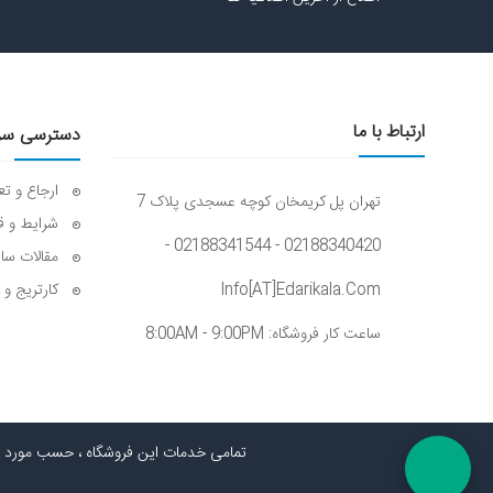
ارتباط با ما
دسترسی سر
ارجاع و تع
تهران پل کریمخان کوچه عسجدی پلاک 7
شرایط و ق
02188340420 - 02188341544 -
مقالات سا
Info[AT]edarikala.com
کارتریج و 
ساعت کار فروشگاه: 8:00AM - 9:00PM
تمامی خدمات این فروشگاه ، حسب مورد ، د