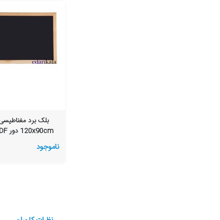
بلک برد مغناطیسی
120x90cm دور MDF
ناموجود