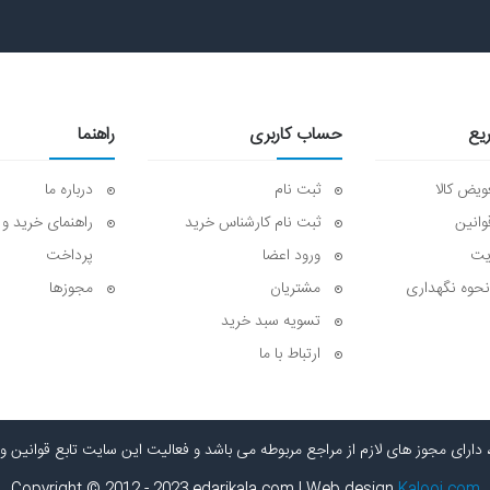
یع
حساب کاربری
راهنما
ویض کالا
ثبت نام
درباره ما
وانین
ثبت نام کارشناس خرید
راهنمای خرید و ا
یت
ورود اعضا
پرداخت
نحوه نگهداری
مشتریان
مجوزها
تسویه سبد خرید
ارتباط با ما
ارای مجوز های لازم از مراجع مربوطه می باشد و فعالیت این سایت تابع قوانین و
Copyright © 2012 - 2023 edarikala.com | Web design
Kalooj.com