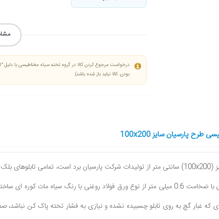
مشاه
درخواست مرجوع کردن کالا در گروه تخته سیاه مغناطیسی با دلیل "انص
بودن، کالا نباید باز شده باشد).
 طرح پارسیان سایز 100x200
برد است،
تمامى تابلوهاى بلک
ى با رنگ سياه مات كوره اى ساخته شده که
ى كه غبار گچ به روى تابلو چسبيده نشده و