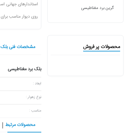
استاندارهای
جهانى است، همچنین این ب
گرین برد مغناطیسی
روى ديوار مناسب براى 
محصولات پر فروش
مشخصات فنی بلک برد م
بلک برد مغناطیسی
ابعاد :
نوع زهوار :
مناسب :
محصولات مرتبط