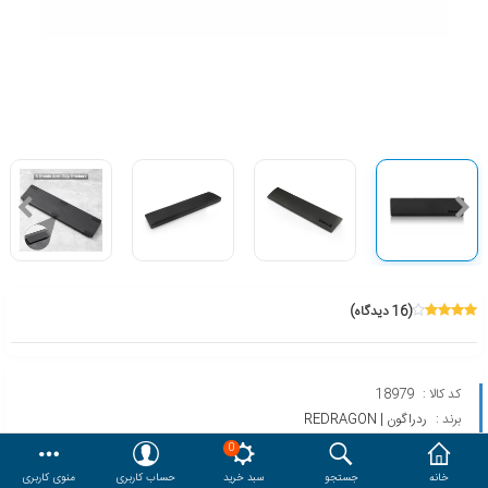
هدایا و ست مدیریتی
وایت برد و تابلو اعلانات
مقایسه
محصولات مورد علاقه
دسترسی کاربری
حساب کاربری
(16 دیدگاه)
کد کالا :
18979
برند :
ردراگون | REDRAGON
مدل :
M P036
0
خانه
جستجو
سبد خرید
حساب کاربری
منوی کاربری