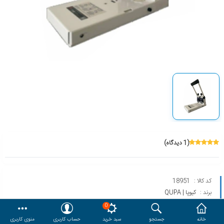
هدایا و ست مدیریتی
وایت برد و تابلو اعلانات
مقایسه
محصولات مورد علاقه
دسترسی کاربری
حساب کاربری
(1 دیدگاه)
کد کالا :
18951
برند :
کیوپا | QUPA
مدل :
P30B
0
خانه
جستجو
سبد خرید
حساب کاربری
منوی کاربری