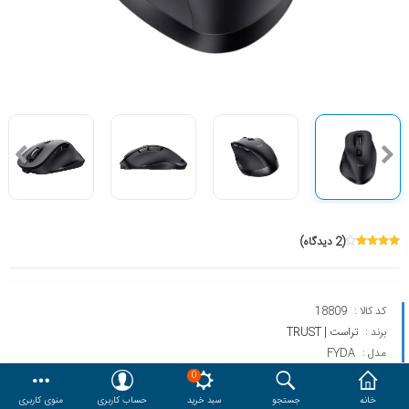
هدایا و ست مدیریتی
وایت برد و تابلو اعلانات
مقایسه
محصولات مورد علاقه
دسترسی کاربری
حساب کاربری
(2 دیدگاه)
کد کالا :
18809
برند :
تراست | TRUST
مدل :
FYDA
0
خانه
جستجو
سبد خرید
حساب کاربری
منوی کاربری