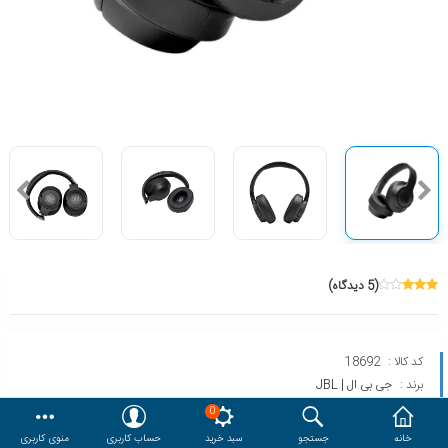
هدایا و ست مدیریتی
وایت برد و تابلو اعلانات
مقایسه
محصولات مورد علاقه
دسترسی کاربری
حساب کاربری
(5 دیدگاه)
کد کالا :
18692
برند :
جی بی ال | JBL
مدل :
TUNE 710BT
0
خانه
جستجو
سبد خرید
حساب کاربری
منوی کاربری