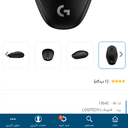
هدایا و ست مدیریتی
وایت برد و تابلو اعلانات
مقایسه
محصولات مورد علاقه
دسترسی کاربری
حساب کاربری
(1 دیدگاه)
کد کالا :
18640
برند :
لاجیتک | LOGITECH
مدل :
G303 SHROUD
0
خانه
جستجو
سبد خرید
حساب کاربری
منوی کاربری