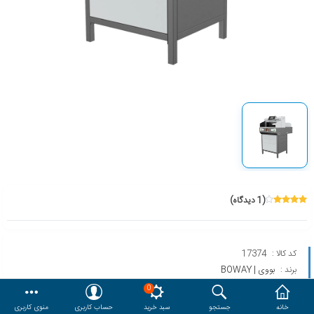
هدایا و ست مدیریتی
وایت برد و تابلو اعلانات
مقایسه
محصولات مورد علاقه
دسترسی کاربری
حساب کاربری
(1 دیدگاه)
کد کالا :
17374
برند :
بووی | BOWAY
مدل :
BW-4908 V9.2
0
خانه
جستجو
سبد خرید
حساب کاربری
منوی کاربری