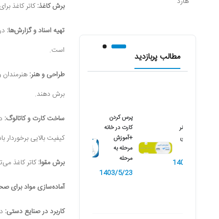
هارد
برش کاغذ:
کاتر کاغذ برای
تهیه اسناد و گزارش‌ها:
در 
است.
مطالب پربازدید
طراحی و هنر:
هنرمندان و 
برش دهند.
پرس کردن
ساخت کارت و کاتالوگ:
در
نصب اسکنر
کارت در خانه
کیفیت بالایی برخوردار با
کانن بر روی
+آموزش
کامپیوتر
مرحله به
مرحله
برش مقوا:
کاتر کاغذ می‌ت
1402/10/9
1403/5/23
آماده‌سازی مواد برای صح
کاربرد در صنایع دستی:
در