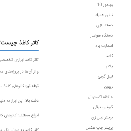
ویندوز 10
تلفن همراه
دسته بازی
دستگاه هواساز
کاتر کاغذ چیست؟
اسمارت برد
کاغذ
کاتر کاغذ ابزاری تخصصی 
پلاتر
و از آن‌ها در پروژه‌های م
لیبل گچی
تیغه تیز:
کاترهای کاغذ معم
ریبون
حافظه اکسترنال
دقت بالا:
این ابزار به د
گیوتین برقی
انواع مختلف:
کاترهای کاغ
پرینتر لیبل زن
پرینتر چاپ عکس
کاتر کاغذ به عنوان یک اب