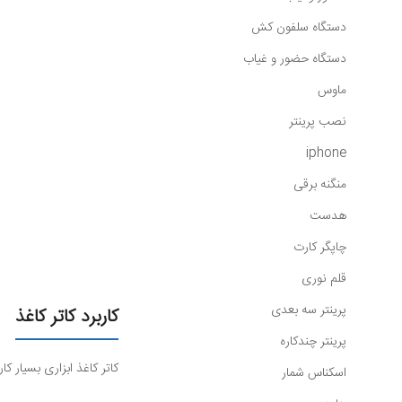
دستگاه سلفون کش
دستگاه حضور و غیاب
ماوس
نصب پرینتر
iphone
منگنه برقی
هدست
چاپگر کارت
قلم نوری
پرینتر سه بعدی
کاربرد کاتر کاغذ
پرینتر چندکاره
کاتر کاغذ ابزاری بسیار ک
اسکناس شمار