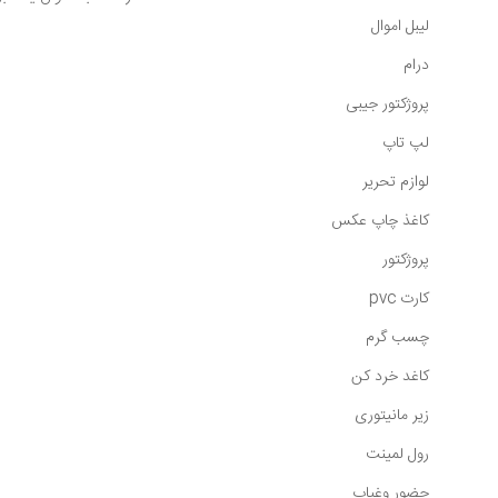
لیبل اموال
درام
پروژکتور جیبی
لپ تاپ
لوازم تحریر
کاغذ چاپ عکس
پروژکتور
کارت pvc
چسب گرم
کاغد خرد کن
زیر مانیتوری
رول لمینت
حضور وغیاب