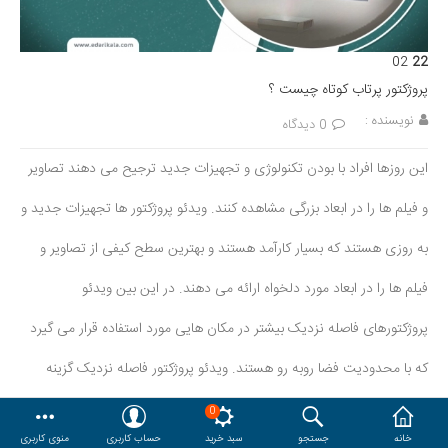
هدایا و ست مدیریتی
02
22
وایت برد و تابلو اعلانات
پروژکتور پرتاب کوتاه چیست ؟
نویسنده :
0 دیدگاه
مقایسه
محصولات مورد علاقه
این روزها افراد با بودن تکنولوژی و تجهیزات جدید ترجیح می دهند تصاویر
دسترسی کاربری
حساب کاربری
و فیلم ها را در ابعاد بزرگی مشاهده کنند. ویدئو پروژکتور ها تجهیزات جدید و
به روزی هستند که بسیار کارآمد هستند و بهترین سطح کیفی از تصاویر و
فیلم ها را در ابعاد مورد دلخواه ارائه می دهند. در این بین ویدئو
پروژکتورهای فاصله نزدیک بیشتر در مکان هایی مورد استفاده قرار می گیرد
که با محدودیت فضا روبه رو هستند. ویدئو پروژکتور فاصله نزدیک گزینه
مناسبی برای محیط های خانگی و دورهمی های خا
0
خانه
جستجو
سبد خرید
حساب کاربری
منوی کاربری