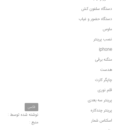
دستگاه سلفون کش
دستگاه حضور و غیاب
ماوس
نصب پرینتر
iphone
منگنه برقی
هدست
چاپگر کارت
قلم نوری
پرینتر سه بعدی
فکس
پرینتر چندکاره
نوشته شده توسط :
اسکناس شمار
منبع :