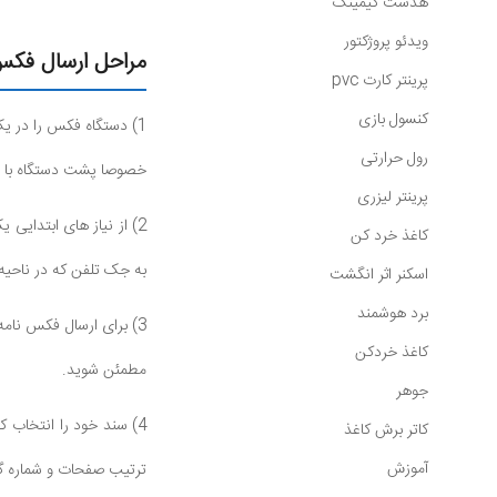
هدست گیمینگ
ویدئو پروژکتور
مراحل ارسال فکس
پرینتر کارت pvc
کنسول بازی
1) دستگاه فکس را در ی
رول حرارتی
خصوصا پشت دستگاه با دی
پرینتر لیزری
کاغذ خرد کن
به جک تلفن که در ناحیه
اسکنر اثر انگشت
برد هوشمند
3) برای ارسال فکس نام
کاغذ خردکن
مطمئن شوید.
جوهر
4) سند خود را انتخاب ک
کاتر برش کاغذ
آموزش
ترتیب صفحات و شماره گذا