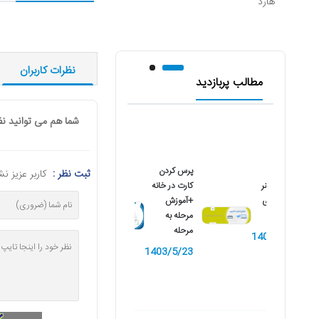
هارد
نظرات کاربران
مطالب پربازدید
شما هم می توانید نظ
پرس کردن
ثبت نظر :
کاربر عزیز ن
نصب اسکنر
کارت در خانه
کانن بر روی
+آموزش
کامپیوتر
مرحله به
مرحله
1402/10/9
1403/5/23