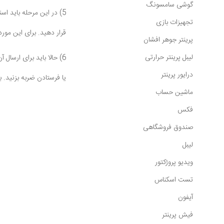
گوشی سامسونگ
5) در این مرحله باید ا
تجهیزات بازی
قرار دهید. برای این مور
پرینتر جوهر افشان
لیبل پرینتر حرارتی
6) حالا باید برای ارسا
درایور پرینتر
یا فرستادن ضربه بزنید. ب
ماشین حساب
فکس
صندوق فروشگاهی
لیبل
ویدیو پروژکتور
تست اسکناس
آیفون
فیش پرینتر