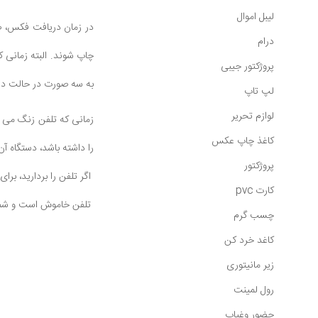
لیبل اموال
در زمان دریافت فکس، صد
درام
چاپ شوند. البته زمانی 
پروژکتور جیبی
به سه صورت در حالت در
لپ تاپ
لوازم تحریر
زمانی که تلفن زنگ می خ
کاغذ چاپ عکس
را داشته باشد، دستگاه آن
پروژکتور
اگر تلفن را بردارید، برای دریافت فکس می توانید دکمه ansfer
کارت pvc
تلفن خاموش است و شما ص
چسب گرم
کاغد خرد کن
زیر مانیتوری
رول لمینت
حضور وغیاب