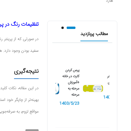
هارد
تنظیمات رنگ در پر
مطالب پربازدید
در صورتی که از پرینتر ر
سفید بودن وجود دارد. ه
نتیجه‌گیری
پرس کردن
نصب اسکنر
کارت در خانه
کانن بر روی
+آموزش
در این مقاله، نکات کلی
کامپیوتر
مرحله به
مرحله
1402/10/9
بهینه‌تر از چاپگر خود ا
1403/5/23
مواقع لزوم، به صرفه‌جویی