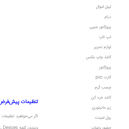
لیبل اموال
درام
پروژکتور جیبی
لپ تاپ
لوازم تحریر
کاغذ چاپ عکس
پروژکتور
کارت pvc
چسب گرم
کاغد خرد کن
تنظیمات پیش‌فرض 
زیر مانیتوری
اگر می‌خواهید تنظیمات چ
رول لمینت
حضور وغیاب