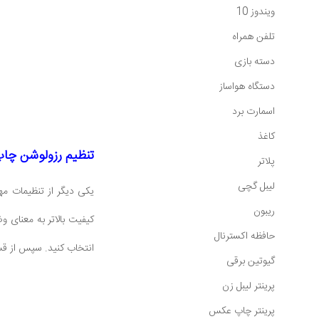
ویندوز 10
تلفن همراه
دسته بازی
دستگاه هواساز
اسمارت برد
کاغذ
تنظیم رزولوشن چاپ 
پلاتر
لیبل گچی
یکی دیگر از تنظیمات مه
ریبون
حافظه اکسترنال
انتخاب کنید. سپس از قسمت Print Quality، رزولوشن دلخواه خود را انتخاب کنید و با کلیک بر روی گزینه Ok،
گیوتین برقی
پرینتر لیبل زن
پرینتر چاپ عکس