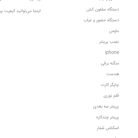
دستگاه سلفون کش
اینجا می‌توانید کیفیت پ
دستگاه حضور و غیاب
ماوس
نصب پرینتر
iphone
منگنه برقی
هدست
چاپگر کارت
قلم نوری
پرینتر سه بعدی
پرینتر چندکاره
اسکناس شمار