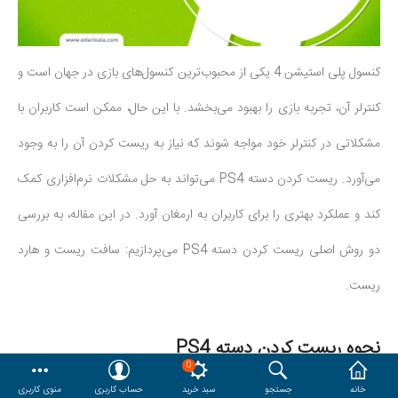
هدایا و ست مدیریتی
کنسول پلی استیشن 4 یکی از محبوب‌ترین کنسول‌های بازی در جهان است و
وایت برد و تابلو اعلانات
کنترلر آن، تجربه بازی را بهبود می‌بخشد. با این حال، ممکن است کاربران با
مقایسه
محصولات مورد علاقه
مشکلاتی در کنترلر خود مواجه شوند که نیاز به ریست کردن آن را به وجود
دسترسی کاربری
حساب کاربری
می‌آورد. ریست کردن دسته PS4 می‌تواند به حل مشکلات نرم‌افزاری کمک
کند و عملکرد بهتری را برای کاربران به ارمغان آورد. در این مقاله، به بررسی
دو روش اصلی ریست کردن دسته PS4 می‌پردازیم: سافت ریست و هارد
ریست.
نحوه ریست کردن دسته PS4
0
سافت ریست دسته PS4
خانه
جستجو
سبد خرید
حساب کاربری
منوی کاربری