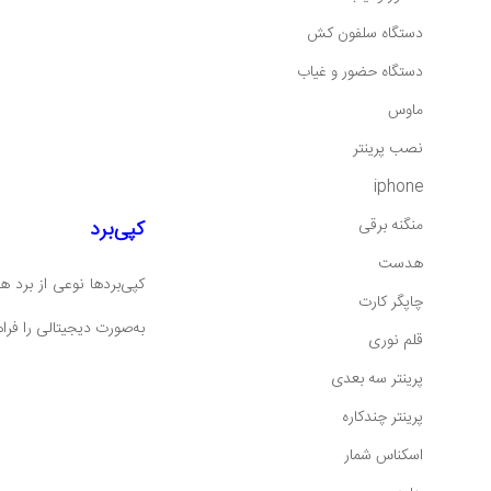
دستگاه سلفون کش
دستگاه حضور و غیاب
ماوس
نصب پرینتر
iphone
منگنه برقی
کپی‌برد
هدست
کپی‌بردها نوعی از برد 
چاپگر کارت
به‌صورت دیجیتالی را فراه
قلم نوری
پرینتر سه بعدی
پرینتر چندکاره
اسکناس شمار