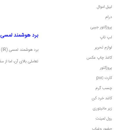
لیبل اموال
درام
پروژکتور جیبی
برد هوشمند لمسی (IR
لپ تاپ
لوازم تحریر
بر
کاغذ چاپ عکس
تعاملی بالای آن، اما ا
پروژکتور
کارت pvc
چسب گرم
کاغد خرد کن
زیر مانیتوری
رول لمینت
حضور وغیاب