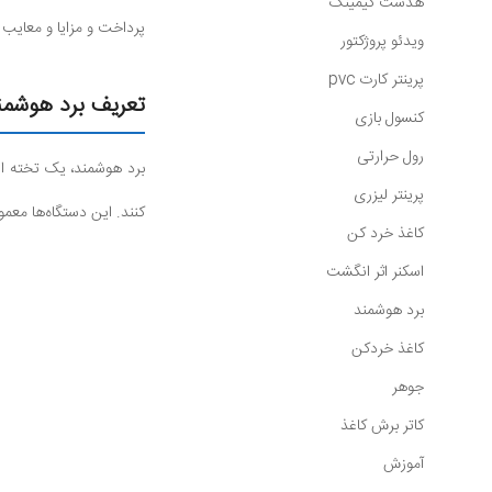
هدست گیمینگ
پرداخت و مزایا و معایب ه
ویدئو پروژکتور
پرینتر کارت pvc
تعریف برد هوشمن
کنسول بازی
رول حرارتی
برد هوشمند، یک تخته الک
پرینتر لیزری
کنند. این دستگاه‌ها معمو
کاغذ خرد کن
اسکنر اثر انگشت
برد هوشمند
کاغذ خردکن
جوهر
کاتر برش کاغذ
آموزش