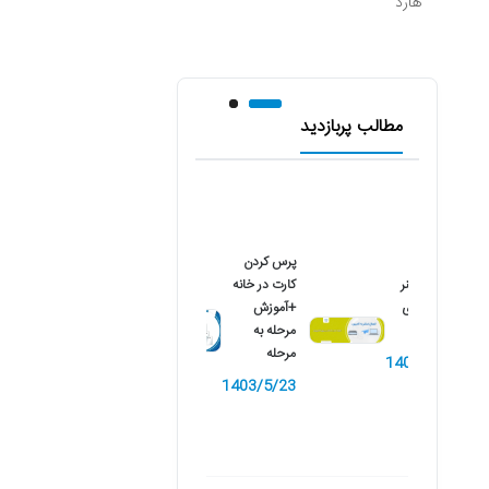
هارد
مطالب پربازدید
پرس کردن
نصب اسکنر
کارت در خانه
کانن بر روی
+آموزش
کامپیوتر
مرحله به
مرحله
1402/10/9
1403/5/23