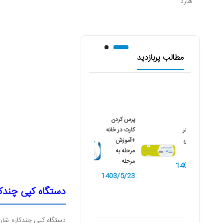
هارد
مطالب پربازدید
پرس کردن
نصب اسکنر
کارت در خانه
کانن بر روی
+آموزش
کامپیوتر
مرحله به
مرحله
1402/10/9
1403/5/23
دستگاه کپی چندکاره ش
دستگاه کپی چندکاره شارپ مدل BP-X240L به عنوان یک گزینه اقتصادی، قاب