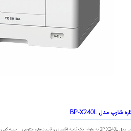
ارپ مدل BP-X240L
لیت‌های متنوعی از جمله
کپی
،