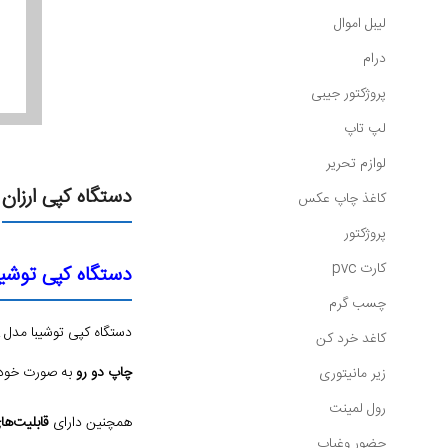
لیبل اموال
درام
پروژکتور جیبی
لپ تاپ
لوازم تحریر
دستگاه کپی ارزان
کاغذ چاپ عکس
پروژکتور
کارت pvc
دستگاه کپی توشیبا مدل 523A
چسب گرم
دستگاه کپی توشیبا مدل e-STUDIO 2523A به عنوان یک دستگاه کپی ارزان و کارآمد، دارای ویژگی‌هایی نظیر
کاغد خرد کن
چاپ دو رو
به صورت خودکا
زیر مانیتوری
رول لمینت
همچنین دارای
قابلیت‌ه
حضور وغیاب